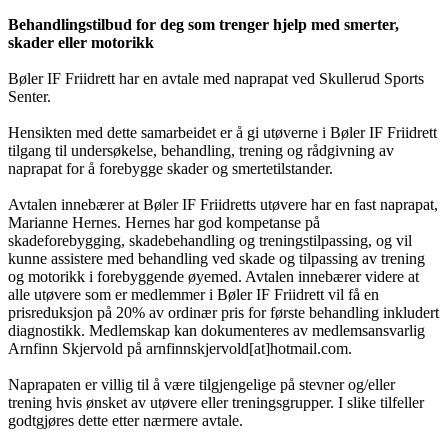
Behandlingstilbud for deg som trenger hjelp med smerter,
skader eller motorikk
Bøler IF Friidrett har en avtale med naprapat ved Skullerud Sports
Senter.
Hensikten med dette samarbeidet er å gi utøverne i Bøler IF Friidrett
tilgang til undersøkelse, behandling, trening og rådgivning av
naprapat for å forebygge skader og smertetilstander.
Avtalen innebærer at Bøler IF Friidretts utøvere har en fast naprapat,
Marianne Hernes. Hernes har god kompetanse på
skadeforebygging, skadebehandling og treningstilpassing, og vil
kunne assistere med behandling ved skade og tilpassing av trening
og motorikk i forebyggende øyemed. Avtalen innebærer videre at
alle utøvere som er medlemmer i Bøler IF Friidrett vil få en
prisreduksjon på 20% av ordinær pris for første behandling inkludert
diagnostikk. Medlemskap kan dokumenteres av medlemsansvarlig
Arnfinn Skjervold på arnfinnskjervold[at]hotmail.com.
Naprapaten er villig til å være tilgjengelige på stevner og/eller
trening hvis ønsket av utøvere eller treningsgrupper. I slike tilfeller
godtgjøres dette etter nærmere avtale.