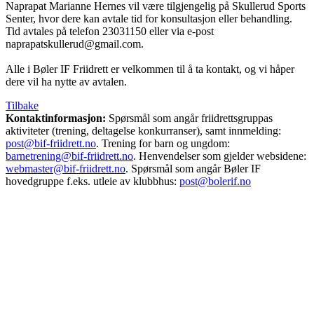
Naprapat Marianne Hernes vil være tilgjengelig på Skullerud Sports
Senter, hvor dere kan avtale tid for konsultasjon eller behandling.
Tid avtales på telefon 23031150 eller via e-post
naprapatskullerud@gmail.com.
Alle i Bøler IF Friidrett er velkommen til å ta kontakt, og vi håper
dere vil ha nytte av avtalen.
Tilbake
Kontaktinformasjon:
Spørsmål som angår friidrettsgruppas
aktiviteter (trening, deltagelse konkurranser), samt innmelding:
post@bif-friidrett.no
. Trening for barn og ungdom:
barnetrening@bif-friidrett.no
. Henvendelser som gjelder websidene:
webmaster@bif-friidrett.no
. Spørsmål som angår Bøler IF
hovedgruppe f.eks. utleie av klubbhus:
post@bolerif.no