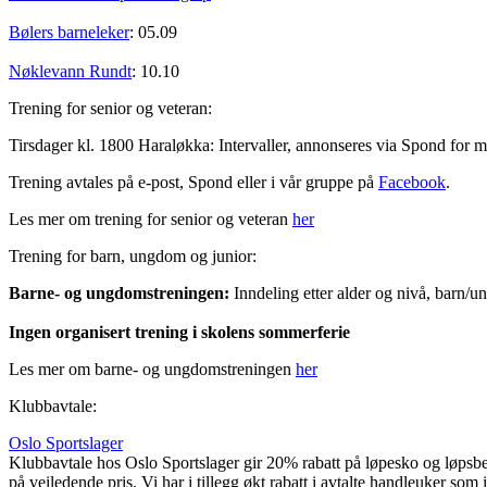
Bølers barneleker
: 05.09
Nøklevann Rundt
: 10.10
Trening for senior og veteran:
Tirsdager kl. 1800 Haraløkka: Intervaller, annonseres via Spond for
Trening avtales på e-post, Spond eller i vår gruppe på
Facebook
.
Les mer om trening for senior og veteran
her
Trening for barn, ungdom og junior:
Barne- og ungdomstreningen:
Inndeling etter alder og nivå, barn/u
Ingen organisert trening i skolens sommerferie
Les mer om barne- og ungdomstreningen
her
Klubbavtale:
Oslo Sportslager
Klubbavtale hos Oslo Sportslager gir 20% rabatt på løpesko og løpsbek
på veiledende pris. Vi har i tillegg økt rabatt i avtalte handleuker som 