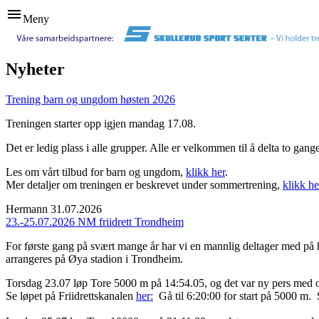
menu
Meny
Nyheter
Trening barn og ungdom høsten 2026
Treningen starter opp igjen mandag 17.08.
Det er ledig plass i alle grupper. Alle er velkommen til å delta to gan
Les om vårt tilbud for barn og ungdom,
klikk her
.
Mer detaljer om treningen er beskrevet under sommertrening,
klikk he
Hermann
31.07.2026
23.-25.07.2026 NM friidrett Trondheim
For første gang på svært mange år har vi en mannlig deltager med på 
arrangeres på Øya stadion i Trondheim.
Torsdag 23.07 løp Tore 5000 m på 14:54.05, og det var ny pers med 
Se løpet på Friidrettskanalen
her:
Gå til 6:20:00 for start på 5000 m