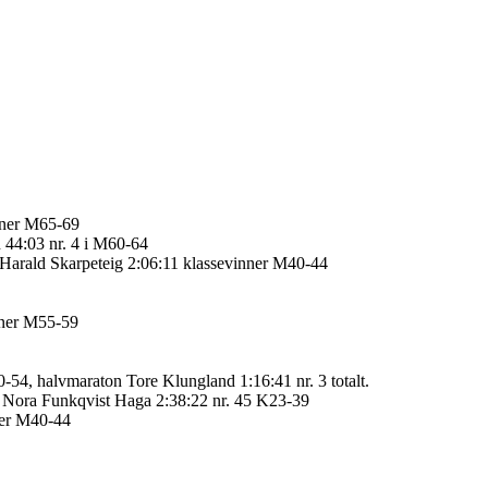
nner M65-69
44:03 nr. 4 i M60-64
Harald Skarpeteig 2:06:11 klassevinner M40-44
nner M55-59
54, halvmaraton Tore Klungland 1:16:41 nr. 3 totalt.
 Nora Funkqvist Haga 2:38:22 nr. 45 K23-39
nner M40-44