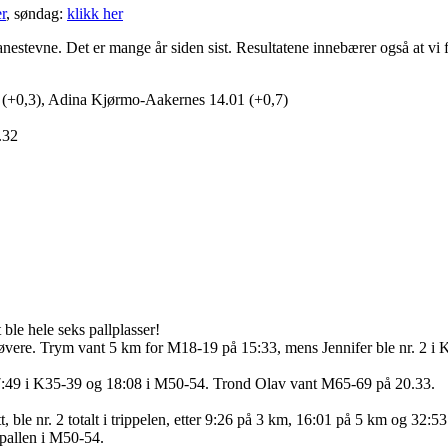
r
, søndag:
klikk her
banestevne. Det er mange år siden sist. Resultatene innebærer også at vi 
2 (+0,3), Adina Kjørmo-Aakernes 14.01 (+0,7)
.32
t ble hele seks pallplasser!
tøvere. Trym vant 5 km for M18-19 på 15:33, mens Jennifer ble nr. 2 i K
- 17:49 i K35-39 og 18:08 i M50-54. Trond Olav vant M65-69 på 20.33.
ble nr. 2 totalt i trippelen, etter 9:26 på 3 km, 16:01 på 5 km og 32:5
pallen i M50-54.