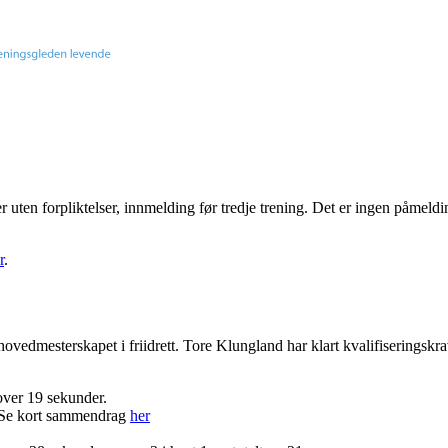
ger uten forpliktelser, innmelding før tredje trening. Det er ingen påmel
r
.
hovedmesterskapet i friidrett. Tore Klungland har klart kvalifiserings
over 19 sekunder.
. Se kort sammendrag
her