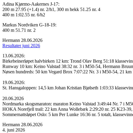
Adina Kjørmo-Aakernes J-17:
200 m 27.95 (+1.4) nr. 2/h1, 300 m hekk 51.25 nr. 4
400 m 1:02.55 nr. 6/h2
Markus Nordviken G-18-19:
400 m 51.71 nr. 2
Hermann
28.06.2026
Resultater juni 2026
13.06.2026:
Birkebeinerløpet halvbirken 12 km: Trond Olav Berg 51:18 klassevi
Runway 10 km: Keino Valstad 38:32 nr. 3 i M50-54, Hermann Bruun 
Nøsen hundreds: 50 km Vegard Brox 7:07:22 Nr. 3 i M50-54, 21 km 
19.06.2026:
St. Hansgaloppen: 14,5 km Johan Kristian Bjølseth 1:03:33 klassevi
20.06.2026
Nordmarka skogsmaraton: maraton Keino Valstad 3:49:44 Nr. 7 i M50-
HOKA Norefjell trail: 22 km Anna Wollebæk 2:29:20 nr. 25 K23-39,
Sommernattsløpet Oslo: 5 km Per Lunke 16:36 nr. 5 totalt, klassevi
Hermann
28.06.2026
4. juni 2026