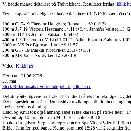
Vi hadde mange deltakere på Tjalvelekene. Resultater lørdag:
klikk he
Det var spesielt gledelig at vi hadde deltakere i J17-19 klassen på et 
100 m G17-19 Theodor Haugberg Rennan 11.62 (+0,2)
100 m J17-19 Victoria Høstmark 14.41 (+0,4), Jennifer Valstad 13.4
3000 m J17-19 Jennifer Valstad 10:54.02
400 m J17-19 Jennifer Valstad 1:01.11, Adina Kjørmo-Aakernes 1:02
3000 m MS Per Bjørnson Lunke 9:11.57
200 m G17-19 Markus Nordviken 23.37 (+0,8)
800 m MS Jonas Nordviken 1:58.88 PB
Video:
Klikk her
Hermann
01.06.2026
27. mai
Sterk Bølerinnsats i Fornebuløpet - 6 pallplasser
Det stilte åtte utøvere fra Bøler IF Friidrett i årets Fornebuløpet, og de
Det er spesielt moro å se den positive utviklingen til klubbens unge u
med en sterk avslutning.
Heidi og Knut tok også annenplasser i sine klasser, på sterke tider 
Øyvind løp 10 km, ble nr 2 i M50-54 på solide 36:18.
Haakon Engelsen Berg, som representerer Spk Vidar/Bøler IF Friidrett, 
Bildet: Jennifer med pappa Keino, som med 18:28 var 2 sekunder fra 