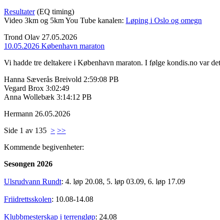
Resultater
(EQ timing)
Video 3km og 5km You Tube kanalen:
Løping i Oslo og omegn
Trond Olav
27.05.2026
10.05.2026 København maraton
Vi hadde tre deltakere i København maraton. I følge kondis.no var det
Hanna Sæverås Breivold 2:59:08 PB
Vegard Brox 3:02:49
Anna Wollebæk 3:14:12 PB
Hermann
26.05.2026
Side 1 av 135
>
>>
Kommende begivenheter:
Sesongen 2026
Ulsrudvann Rundt
: 4. løp 20.08, 5. løp 03.09, 6. løp 17.09
Friidrettsskolen
: 10.08-14.08
Klubbmesterskap i terrengløp
: 24.08