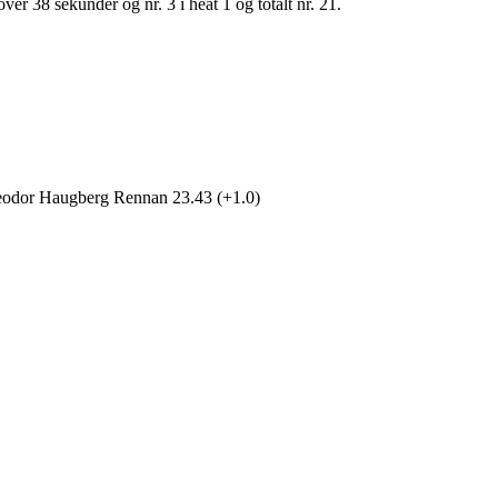
r 38 sekunder og nr. 3 i heat 1 og totalt nr. 21.
heodor Haugberg Rennan 23.43 (+1.0)