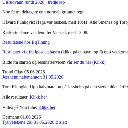
Ulsrudvann rundt 2026 - tredje løp
Noe færre deltagere enn normalt grunnet regn.
Håvard Funkqvist Haga var raskest, med 10:41. Atle Smenes og Torbj
Raskeste dame var Jennifer Valstad, med 13:08.
Resultatene hos EqTiming
Resultater vist fra løpsdatabasen
(klikk på et navn, og få opp vedkomme
Bilde fra starten og resultatservicen vår
ser du her (Klikk).
Trond Olav
05.06.2026
Jessheim halvmaraton 31.05.2026
Tore Klungland løp halvmaraton på Jessheim på den sterke tiden 1:09:5
Alle resultater:
Klikk her
Video på YouTube:
Klikk her
Hermann
01.06.2026
Tjalvelekene 29.-31.05.2026 Bislett