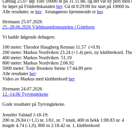
Lørdag 25.07 løp Tore 10000 m på 31.11.88, og det var ny pers med ove
Se løpet på Friidrettskanalen
her
: Gå til 0:29:00 for start på 10000 m.
Alle resultater, se
her
: Arrangørens hjemmeside er
her
.
Hermann
25.07.2026
25.-28.06.2026 Världsungdomsspelen i Göteborg
Vi hadde følgende deltagere.
100 meter: Theodor Haugberg Rennan 11.57 (+0.9)
200 meter: Markus Nordviken 23.24 (+1.4) pers, ny klubbrekord. T
400 meter: Markus Nordviken 51.19
800 meter: Markus Nordviken 2:06.92
5000 meter: Torje Bronken Steine 17:44.89 pers
Alle resultater
her
:
Video av Markus med klubbrekord
her
Hermann
24.07.2026
12.-14.06 Tyrvinglekene
Gode resultater på Tyrvinglekene.
Jennifer Valstad J-18-19:
200 m 26.84 (+1,1) nr. 1/h1, nr. 7 totalt, 400 m hekk 1:08.83 nr. 4
lengde 4.74 (-1,0), 800 m 2:18.42 nr. 1, klubbrekord