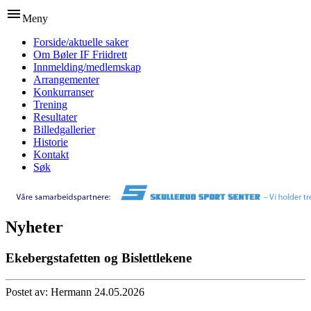
menu
Meny
Forside/aktuelle saker
Om Bøler IF Friidrett
Innmelding/medlemskap
Arrangementer
Konkurranser
Trening
Resultater
Billedgallerier
Historie
Kontakt
Søk
Nyheter
Ekebergstafetten og Bislettlekene
Postet av: Hermann 24.05.2026