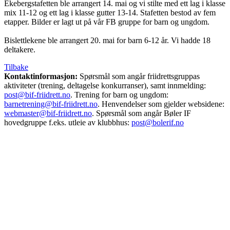
Ekebergstafetten ble arrangert 14. mai og vi stilte med ett lag i klasse
mix 11-12 og ett lag i klasse gutter 13-14. Stafetten bestod av fem
etapper. Bilder er lagt ut på vår FB gruppe for barn og ungdom.
Bislettlekene ble arrangert 20. mai for barn 6-12 år. Vi hadde 18
deltakere.
Tilbake
Kontaktinformasjon:
Spørsmål som angår friidrettsgruppas
aktiviteter (trening, deltagelse konkurranser), samt innmelding:
post@bif-friidrett.no
. Trening for barn og ungdom:
barnetrening@bif-friidrett.no
. Henvendelser som gjelder websidene:
webmaster@bif-friidrett.no
. Spørsmål som angår Bøler IF
hovedgruppe f.eks. utleie av klubbhus:
post@bolerif.no