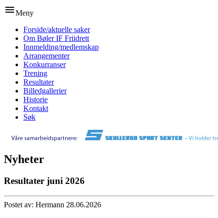
menu
Meny
Forside/aktuelle saker
Om Bøler IF Friidrett
Innmelding/medlemskap
Arrangementer
Konkurranser
Trening
Resultater
Billedgallerier
Historie
Kontakt
Søk
Nyheter
Resultater juni 2026
Postet av: Hermann 28.06.2026