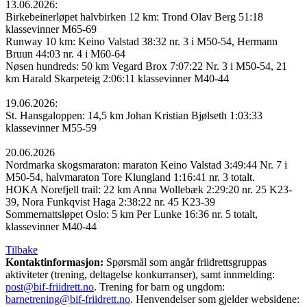
13.06.2026:
Birkebeinerløpet halvbirken 12 km: Trond Olav Berg 51:18
klassevinner M65-69
Runway 10 km: Keino Valstad 38:32 nr. 3 i M50-54, Hermann
Bruun 44:03 nr. 4 i M60-64
Nøsen hundreds: 50 km Vegard Brox 7:07:22 Nr. 3 i M50-54, 21
km Harald Skarpeteig 2:06:11 klassevinner M40-44
19.06.2026:
St. Hansgaloppen: 14,5 km Johan Kristian Bjølseth 1:03:33
klassevinner M55-59
20.06.2026
Nordmarka skogsmaraton: maraton Keino Valstad 3:49:44 Nr. 7 i
M50-54, halvmaraton Tore Klungland 1:16:41 nr. 3 totalt.
HOKA Norefjell trail: 22 km Anna Wollebæk 2:29:20 nr. 25 K23-
39, Nora Funkqvist Haga 2:38:22 nr. 45 K23-39
Sommernattsløpet Oslo: 5 km Per Lunke 16:36 nr. 5 totalt,
klassevinner M40-44
Tilbake
Kontaktinformasjon:
Spørsmål som angår friidrettsgruppas
aktiviteter (trening, deltagelse konkurranser), samt innmelding:
post@bif-friidrett.no
. Trening for barn og ungdom:
barnetrening@bif-friidrett.no
. Henvendelser som gjelder websidene: