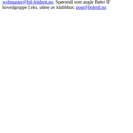
webmaster@bif-friidrett.no
. Spørsmål som angår Bøler IF
hovedgruppe f.eks. utleie av klubbhus:
post@bolerif.no