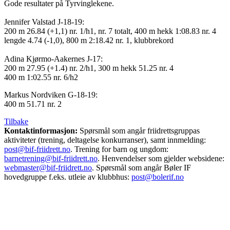
Gode resultater på Tyrvinglekene.
Jennifer Valstad J-18-19:
200 m 26.84 (+1,1) nr. 1/h1, nr. 7 totalt, 400 m hekk 1:08.83 nr. 4
lengde 4.74 (-1,0), 800 m 2:18.42 nr. 1, klubbrekord
Adina Kjørmo-Aakernes J-17:
200 m 27.95 (+1.4) nr. 2/h1, 300 m hekk 51.25 nr. 4
400 m 1:02.55 nr. 6/h2
Markus Nordviken G-18-19:
400 m 51.71 nr. 2
Tilbake
Kontaktinformasjon:
Spørsmål som angår friidrettsgruppas
aktiviteter (trening, deltagelse konkurranser), samt innmelding:
post@bif-friidrett.no
. Trening for barn og ungdom:
barnetrening@bif-friidrett.no
. Henvendelser som gjelder websidene:
webmaster@bif-friidrett.no
. Spørsmål som angår Bøler IF
hovedgruppe f.eks. utleie av klubbhus:
post@bolerif.no