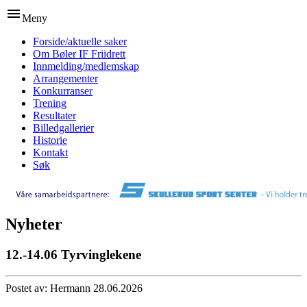
menu
Meny
Forside/aktuelle saker
Om Bøler IF Friidrett
Innmelding/medlemskap
Arrangementer
Konkurranser
Trening
Resultater
Billedgallerier
Historie
Kontakt
Søk
Nyheter
12.-14.06 Tyrvinglekene
Postet av: Hermann 28.06.2026