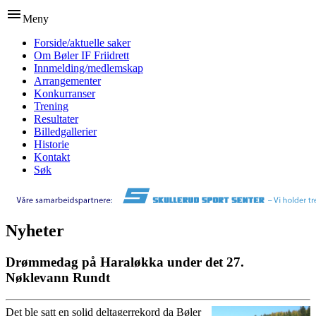
menu
Meny
Forside/aktuelle saker
Om Bøler IF Friidrett
Innmelding/medlemskap
Arrangementer
Konkurranser
Trening
Resultater
Billedgallerier
Historie
Kontakt
Søk
Nyheter
Drømmedag på Haraløkka under det 27.
Nøklevann Rundt
Det ble satt en solid deltagerrekord da Bøler