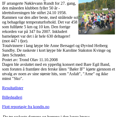
IF arrangerte Nøklevann Rundt for 27. gang,
den måneden klubben fyller 50 år -
idrettsforeningen ble stiftet 24.10 1958.
Rammen var den aller beste, med strålende sol
og behagelige temperaturforhold. Det var 458
som fullførte 5 km og 10 km. Den forrige
rekorden var på 347 fra 2007. Inkludert
barneløpet var det i år hele 630 deltagere!
(mot 447 i fjor).
Totalvinnere i lang løype ble Anne Bersagel og Øyvind Heiberg
Sundby. De raskeste i kort løype ble Karoline Stakston Kvinge og
Jørn Schrøder.
Postet av: Trond Olav 11.10.2008
Dagen ble avsluttet med en ypperlig konsert med Bare Egil Band,
som foruten å framføre den ferske låten "Bøler IF" kjørte gjennom et
utvalg av noen av sine største hits, som "Asfalt", "Arne" og ikke
minst "Sko".
Resultatlister
Billedgalleri
Flott reportasje fra kondis.no
De tre raskeste damene og herrene i den lange løypa: