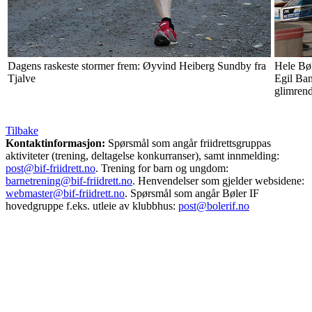
Dagens raskeste stormer frem: Øyvind Heiberg Sundby fra
Hele Bøl
Tjalve
Egil Ba
glimrend
Tilbake
Kontaktinformasjon:
Spørsmål som angår friidrettsgruppas
aktiviteter (trening, deltagelse konkurranser), samt innmelding:
post@bif-friidrett.no
. Trening for barn og ungdom:
barnetrening@bif-friidrett.no
. Henvendelser som gjelder websidene:
webmaster@bif-friidrett.no
. Spørsmål som angår Bøler IF
hovedgruppe f.eks. utleie av klubbhus:
post@bolerif.no