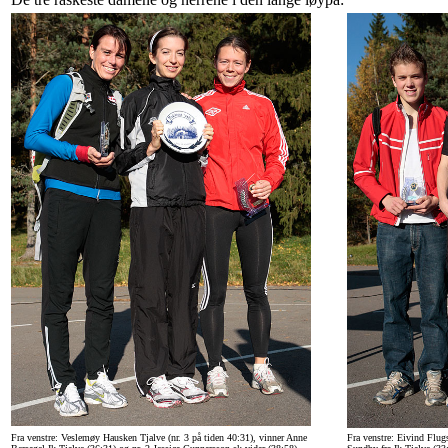
Fra venstre: Veslemøy Hausken Tjalve (nr. 3 på tiden 40:31), vinner Anne
Fra venstre: Eivind Flug